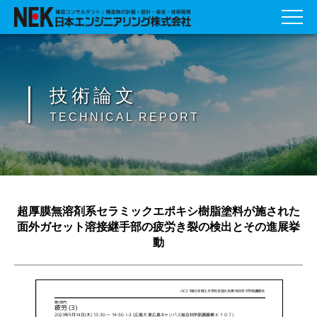
技術論文
TECHNICAL REPORT
超厚膜無溶剤系セラミックエポキシ樹脂塗料が施された
面外ガセット溶接継手部の疲労き裂の検出とその進展挙
動