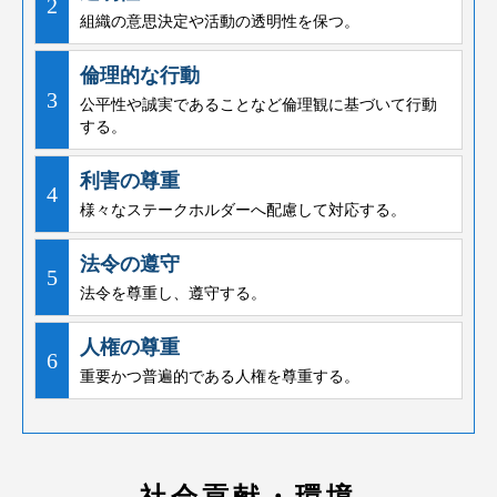
2
組織の意思決定や活動の透明性を保つ。
倫理的な行動
3
公平性や誠実であることなど倫理観に基づいて行動
する。
利害の尊重
4
様々なステークホルダーへ配慮して対応する。
法令の遵守
5
法令を尊重し、遵守する。
人権の尊重
6
重要かつ普遍的である人権を尊重する。
社会貢献・環境