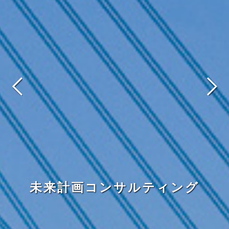
災害に強く住みやすい街づ
未来計画コンサルティング
未来計画コンサルティング
豊かな社会環境の創造
くり