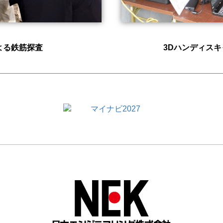
よる鉄筋探査
3Dハンディス