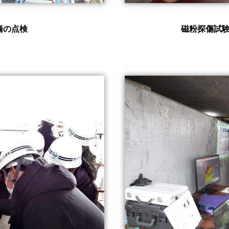
橋の点検
磁粉探傷試