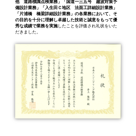
他 道路標識点検業務」「国道一三五号 越波対策予
備設計業務」「入生田Ｃ地区 法面工詳細設計業務」
「片浦橋 橋梁詳細設計業務」の各業務において、そ
の目的を十分に理解し卓越した技術と誠意をもって優
秀な成績で業務を実施
したことを評価され礼状をいた
だきました。