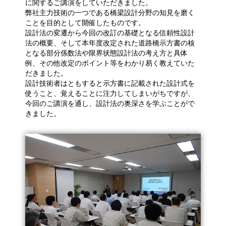
に関するご講演をしていただきました。
弊社主力技術の一つである橋梁設計分野の知見を磨く
ことを目的として開催したものです。
設計法の変遷から今回の改訂の基礎となる信頼性設計
法の概要、そして本年度改定された道路橋示方書の核
となる部分係数法や限界状態設計法の考え方と具体
例、その他改定のポイント等をわかり易く教えていた
だきました。
設計技術者はともすると示方書に記載された設計式を
使うこと、覚えることに注力してしまいがちですが、
今回のご講演を通し、設計法の奥深さを学ぶことがで
きました。