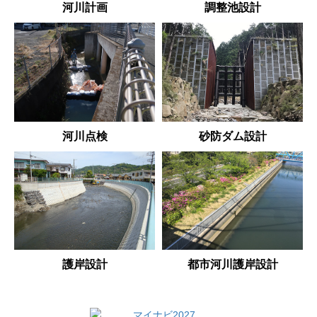
河川計画
調整池設計
河川点検
砂防ダム設計
護岸設計
都市河川護岸設計